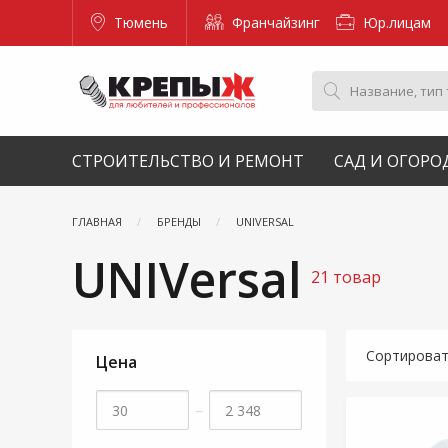
Тюмень
Франчайзинг
Юр.лицам
СТРОИТЕЛЬСТВО И РЕМОНТ
САД И ОГОРО
ГЛАВНАЯ
БРЕНДЫ
UNIVERSAL
UNIVersal
21 товар
Сортирова
Цена
–