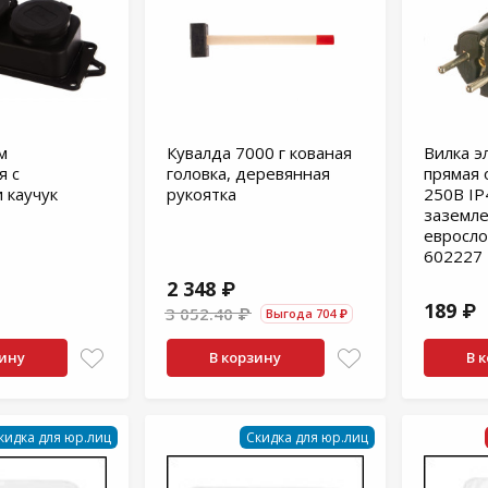
м
Кувалда 7000 г кованая
Вилка э
я с
головка, деревянная
прямая 
 каучук
рукоятка
250В IP
заземле
евросло
602227
2 348 ₽
189 ₽
3 052.40 ₽
Выгода 704 ₽
зину
В корзину
В 
кидка для юр.лиц
Скидка для юр.лиц