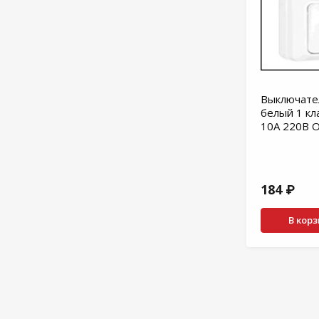
Выключате
белый 1 кл
10А 220В 
184 ₽
В кор