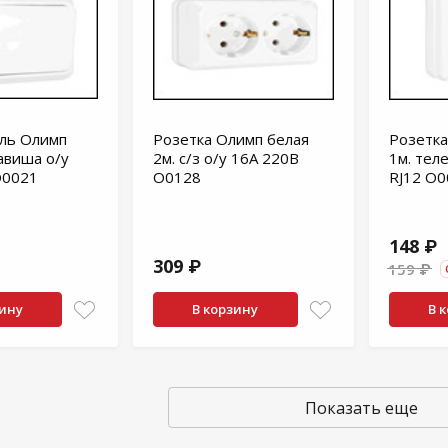
ль Олимп
Розетка Олимп белая
Розетка
авиша о/у
2м. с/з о/у 16А 220В
1м. тел
О0021
О0128
RJ12 О0
148 ₽
309 ₽
159 ₽
зину
В корзину
В 
Показать еще