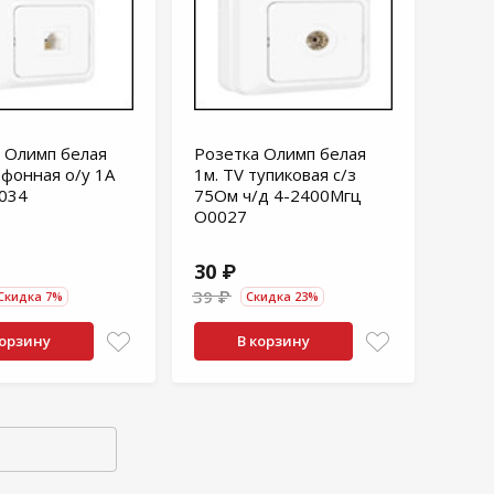
 Олимп белая
Розетка Олимп белая
ефонная о/у 1А
1м. ТV тупиковая с/з
034
75Ом ч/д 4-2400Мгц
O0027
30 ₽
39 ₽
Скидка 7%
Скидка 23%
корзину
В корзину