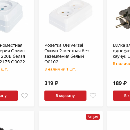
дноместная
Розетка UNIVersal
Вилка э
серия Олимп
Олимп 2-местная без
однофаз
А 220В белая
заземления белый
каучук 
E2175 О0022
О0102
В наличи
 шт.
В наличии 1 шт.
319 ₽
189 ₽
зину
В корзину
В 
Акция