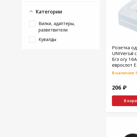
Категории
Вилки, адаптеры,
разветвители
Кувалды
Розетка о
UNIVersal 
б/з о/у 16
еврослот 
В наличии 1
206 ₽
В кор