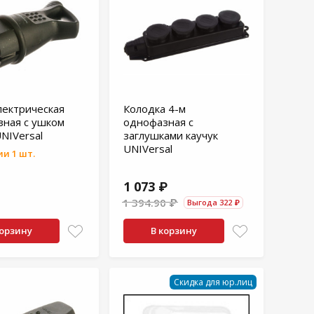
лектрическая
Колодка 4-м
ная с ушком
однофазная с
UNIVersal
заглушками каучук
UNIVersal
и 1 шт.
1 073 ₽
1 394.90 ₽
Выгода 322 ₽
корзину
В корзину
Скидка для юр.лиц