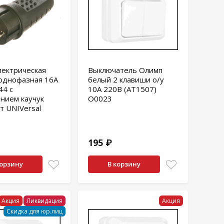
лектрическая
Выключатель Олимп
однофазная 16А
белый 2 клавиши о/у
44 с
10А 220В (АТ1507)
нием каучук
О0023
т UNIVersal
195 ₽
корзину
В корзину
Акция
Ликвидация
Акция
Скидка для юр.лиц