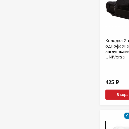
Колодка 2-
однофазна
заглушками
UNIVersal
425 ₽
В кор
С