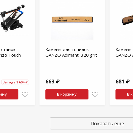
 станок
Камень для точилок
Камень 
nzo Touch
GANZO Adimanti 320 grit
GANZO A
663 ₽
681 ₽
Выгода 1 604 ₽
зину
В корзину
В 
Показать еще