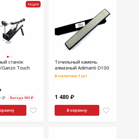
Акция
ый станок
Точильный камень
i/Ganzo Touch
алмазный Adimanti D100
В наличии 1 шт.
₽
1 480 ₽
0 ₽
Выгода 900 ₽
корзину
В корзину