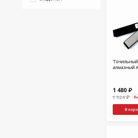
Точильный
алмазный A
1 480 ₽
1 924 ₽
Вы
В кор