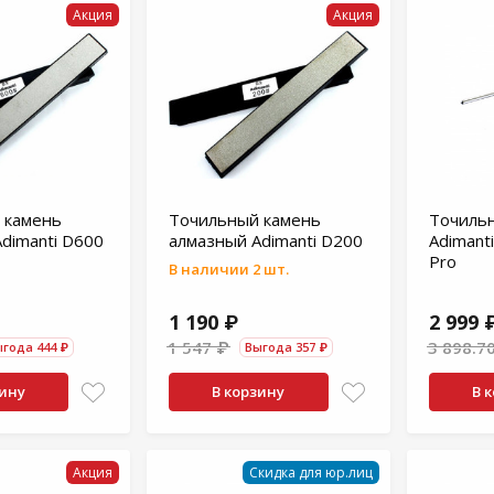
Акция
Акция
 камень
Точильный камень
Точильн
dimanti D600
алмазный Adimanti D200
Adimant
Pro
В наличии 2 шт.
1 190 ₽
2 999 
1 547 ₽
3 898.7
года 444 ₽
Выгода 357 ₽
зину
В корзину
В 
Акция
Скидка для юр.лиц