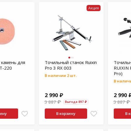
Акция
 камень для
Точильный станок Ruixin
Точильн
Т-220
Pro 3 RX 003
RUIXIN 
Pro)
В наличии 2 шт.
В наличи
2 990 ₽
2 990 
3 887 ₽
3 887 ₽
Выгода 897 ₽
зину
В корзину
В 