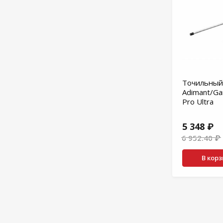
Точильный
Adimant/Ga
Pro Ultra
5 348 ₽
6 952.40 ₽
В кор