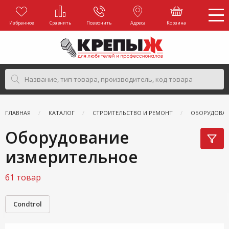
Избранное
Сравнить
Позвонить
Адреса
Корзина
ГЛАВНАЯ
КАТАЛОГ
СТРОИТЕЛЬСТВО И РЕМОНТ
ОБОРУДОВАН
Оборудование
измерительное
61 товар
Condtrol