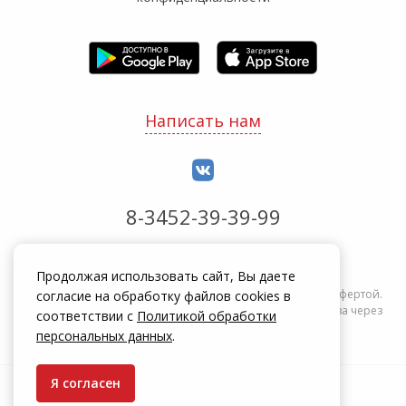
Написать нам
8-3452-39-39-99
Обработка заказов с 8:00 до 20:00
Продолжая использовать сайт, Вы даете
Информация на сайте zakrepi.ru не является публичной офертой.
согласие на обработку файлов cookies в
Указанные цены действуют только при оформлении заказа через
соответствии с
Политикой обработки
интернет-магазин zakrepi.ru.
персональных данных
.
Я согласен
© КрепыЖ, 2004 — 2026