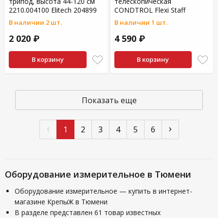
трипод, высота 44-120 см
телескопическая
2210.004100 Elitech 204899
CONDTROL Flexi Staff
В наличии 2 шт.
В наличии 1 шт.
2 020 ₽
4 590 ₽
В корзину
В корзину
Показать еще
‹
›
1
2
3
4
5
6
Оборудование измерительное в Тюмени
Оборудование измерительное — купить в интернет-
магазине КрепыЖ в Тюмени
В разделе представлен 61 товар известных