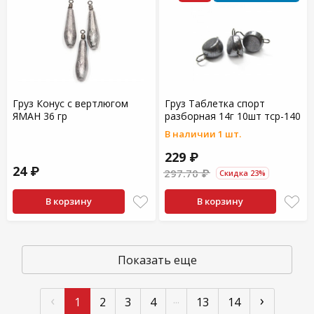
Груз Конус с вертлюгом
Груз Таблетка спорт
ЯМАН 36 гр
разборная 14г 10шт тср-140
В наличии 1 шт.
229 ₽
24 ₽
297.70 ₽
Скидка 23%
В корзину
В корзину
Показать еще
‹
›
...
1
2
3
4
13
14