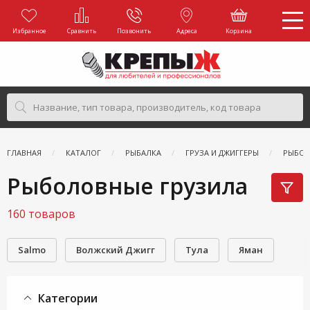
Избранное
Сравнить
Позвонить
Адреса
Корзина
ГЛАВНАЯ
КАТАЛОГ
РЫБАЛКА
ГРУЗА И ДЖИГГЕРЫ
РЫБОЛ
Рыболовные грузила
160 товаров
Salmo
Волжский Джигг
Тула
Яман
Категории