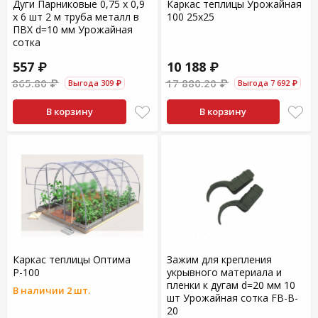
Дуги Парниковые 0,75 х 0,9
Каркас теплицы Урожайная
х 6 шт 2 м труба металл в
100 25х25
ПВХ d=10 мм Урожайная
сотка
557 ₽
10 188 ₽
865.80 ₽
17 880.20 ₽
Выгода 309 ₽
Выгода 7 692 ₽
В корзину
В корзину
Каркас теплицы Оптима
Зажим для крепления
Р-100
укрывного материала и
пленки к дугам d=20 мм 10
В наличии 2 шт.
шт Урожайная сотка FB-B-
20