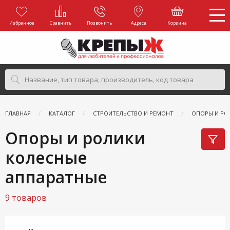
Избранное
Сравнить
Позвонить
Адреса
Корзина
ГЛАВНАЯ
КАТАЛОГ
СТРОИТЕЛЬСТВО И РЕМОНТ
ОПОРЫ И РО
Опоры и ролики
колесные
аппаратные
9 товаров