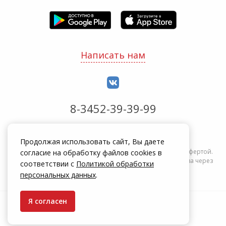
Написать нам
8-3452-39-39-99
Обработка заказов с 8:00 до 20:00
Продолжая использовать сайт, Вы даете
Информация на сайте zakrepi.ru не является публичной офертой.
согласие на обработку файлов cookies в
Указанные цены действуют только при оформлении заказа через
соответствии с
Политикой обработки
интернет-магазин zakrepi.ru.
персональных данных
.
Я согласен
© КрепыЖ, 2004 — 2026