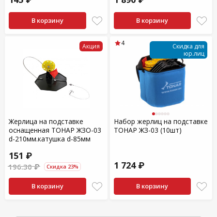
В корзину
В корзину
4
Акция
Скидка для
юр.лиц
Жерлица на подставке
Набор жерлиц на подставке
оснащенная ТОНАР ЖЗО-03
ТОНАР ЖЗ-03 (10шт)
d-210мм.катушка d-85мм
151 ₽
1 724 ₽
196.30 ₽
Скидка 23%
В корзину
В корзину