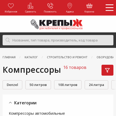
Избранное
Сравнить
Позвонить
Адреса
Корзина
ГЛАВНАЯ
КАТАЛОГ
СТРОИТЕЛЬСТВО И РЕМОНТ
ОБОРУДОВАН
Компрессоры
16 товаров
Denzel
50 литров
100 литров
24 литра
Категории
Компрессоры автомобильные