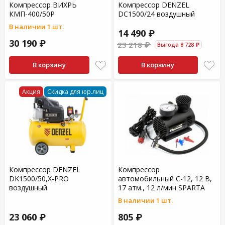
Компрессор ВИХРЬ
Компрессор DENZEL
КМП-400/50Р
DC1500/24 воздушный
В наличии 1 шт.
14 490 ₽
30 190 ₽
23 218 ₽
Выгода 8 728 ₽
В корзину
В корзину
Акция
Скидка для юр.лиц
Компрессор DENZEL
Компрессор
DK1500/50,Х-PRO
автомобильный С-12, 12 В,
воздушный
17 атм., 12 л/мин SPARTA
В наличии 1 шт.
23 060 ₽
805 ₽