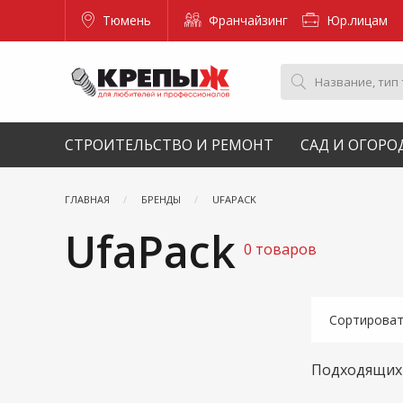
Тюмень
Франчайзинг
Юр.лицам
СТРОИТЕЛЬСТВО И РЕМОНТ
САД И ОГОРО
ГЛАВНАЯ
БРЕНДЫ
UFAPACK
UfaPack
0 товаров
Сортирова
Подходящих 