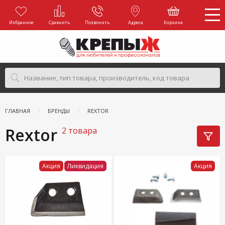
Избранное
Сравнить
Позвонить
Адреса
Корзина
ГЛАВНАЯ
БРЕНДЫ
REXTOR
Rextor
2 товара
Акция
Ликвидация
Акция