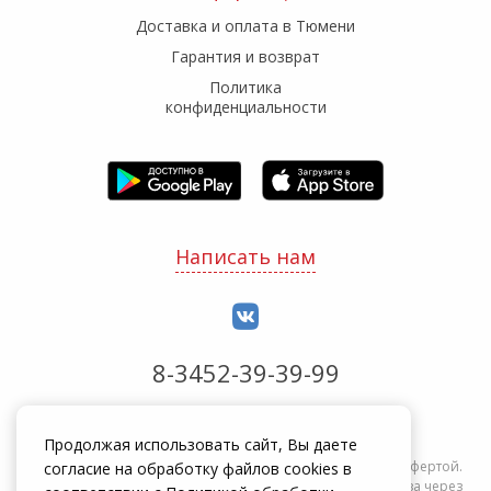
Доставка и оплата в Тюмени
Гарантия и возврат
Политика
конфиденциальности
Написать нам
8-3452-39-39-99
Обработка заказов с 8:00 до 20:00
Продолжая использовать сайт, Вы даете
Информация на сайте zakrepi.ru не является публичной офертой.
согласие на обработку файлов cookies в
Указанные цены действуют только при оформлении заказа через