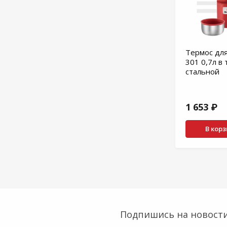
Термос для
301 0,7л в
стальной
1 653 ₽
В кор
Подпишись на новости