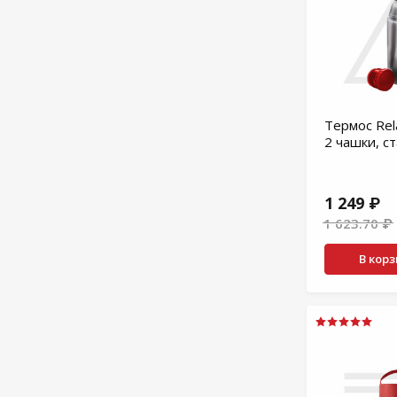
Термос Rela
2 чашки, с
1 249 ₽
1 623.70 ₽
В кор