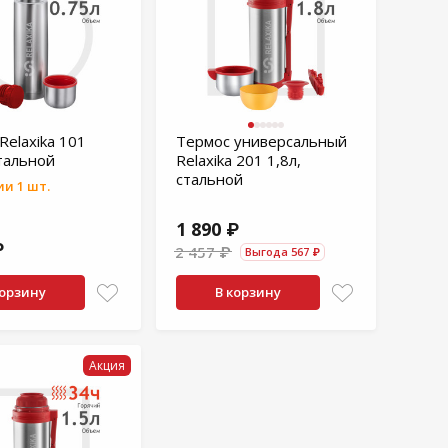
Relaxika 101
Термос универсальный
стальной
Relaxika 201 1,8л,
стальной
и 1 шт.
1 890 ₽
₽
2 457 ₽
Выгода 567 ₽
корзину
В корзину
Акция