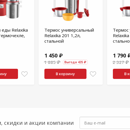
 еды Relaxika
Термос универсальный
Термос
 термочехле,
Relaxika 201 1,2л,
Relaxika
стальной
стально
1 450 ₽
1 790 
1 885 ₽
2 327 ₽
Выгода 435 ₽
зину
В корзину
В 
, скидки
и акции компании