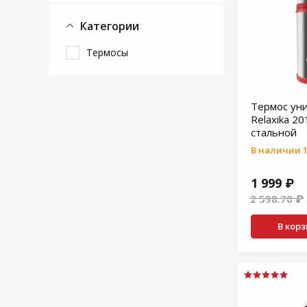
Категории
Термосы
Термос ун
Relaxika 201
стальной
В наличии 1
1 999 ₽
2 598.70 ₽
В кор