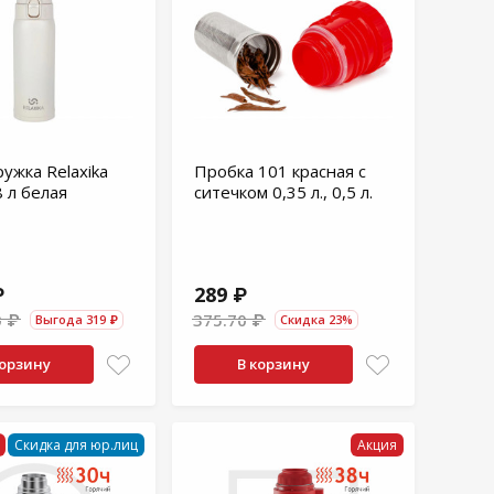
ужка Relaxika
Пробка 101 красная с
8 л белая
ситечком 0,35 л., 0,5 л.
₽
289 ₽
0 ₽
375.70 ₽
Выгода 319 ₽
Скидка 23%
корзину
В корзину
Скидка для юр.лиц
Акция