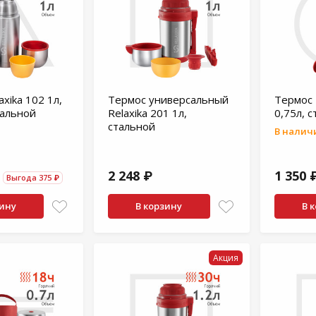
xika 102 1л,
Термос универсальный
Термос 
тальной
Relaxika 201 1л,
0,75л, 
стальной
В наличи
2 248 ₽
1 350 
Выгода 375 ₽
зину
В корзину
В 
Акция