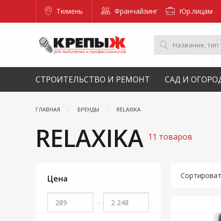
Тюмень
Франчайзинг
Юр.лицам
СТРОИТЕЛЬСТВО И РЕМОНТ
САД И ОГОРО
ГЛАВНАЯ
БРЕНДЫ
RELAXIKA
RELAXIKA
11 товаров
Сортирова
Цена
–