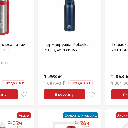
иверсальный
Термокружка Relaxika
Термокр
 2 л,
701 0,48 л синяя
701 0,4
 шт.
1 298 ₽
1 063 
1 687.40 ₽
1 381.9
Выгода 600 ₽
Выгода 389 ₽
зину
В корзину
В 
Акция
Скидка для юр.лиц
Акция