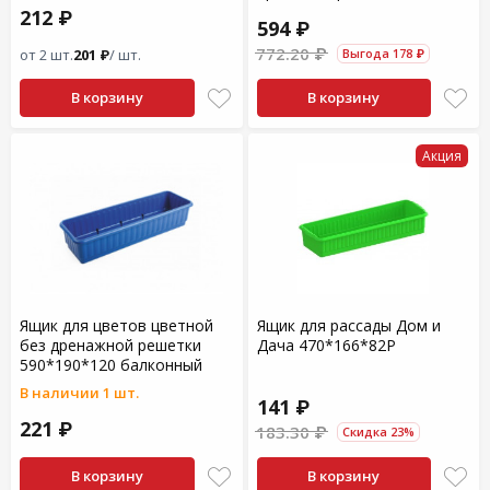
212 ₽
594 ₽
772.20 ₽
от 2 шт.
201 ₽
/ шт.
Выгода 178 ₽
В корзину
В корзину
Акция
Ящик для цветов цветной
Ящик для рассады Дом и
без дренажной решетки
Дача 470*166*82Р
590*190*120 балконный
В наличии 1 шт.
141 ₽
221 ₽
183.30 ₽
Скидка 23%
В корзину
В корзину