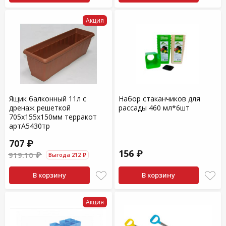
Акция
Ящик балконный 11л с
Набор стаканчиков для
дренаж решеткой
рассады 460 мл*6шт
705х155х150мм терракот
артА5430тр
707 ₽
156 ₽
919.10 ₽
Выгода 212 ₽
В корзину
В корзину
Акция