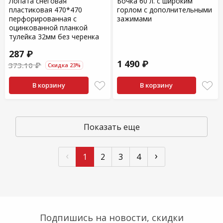
Лопата снеговая
Бочка 60 л. с широким
пластиковая 470*470
горлом с дополнительными
перфорированная с
зажимами
оцинкованной планкой
тулейка 32мм без черенка
287 ₽
1 490 ₽
373.10 ₽
Скидка 23%
В корзину
В корзину
Показать еще
‹
›
1
2
3
4
Подпишись на новости, скидки