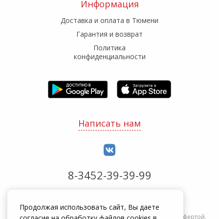
Информация
Доставка и оплата в Тюмени
Гарантия и возврат
Политика
конфиденциальности
Написать нам
8-3452-39-39-99
Обработка заказов с 8:00 до 20:00
Продолжая использовать сайт, Вы даете
Информация на сайте zakrepi.ru не является публичной офертой.
согласие на обработку файлов cookies в