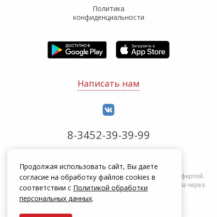
Политика
конфиденциальности
Написать нам
8-3452-39-39-99
Обработка заказов с 8:00 до 20:00
Продолжая использовать сайт, Вы даете
Информация на сайте zakrepi.ru не является публичной офертой.
согласие на обработку файлов cookies в
Указанные цены действуют только при оформлении заказа через
соответствии с
Политикой обработки
интернет-магазин zakrepi.ru.
персональных данных
.