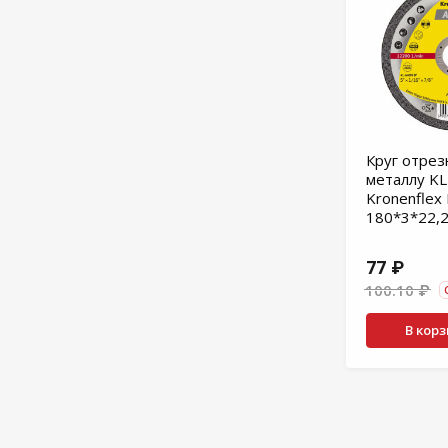
Круг отрез
металлу K
Kronenflex 
180*3*22,
77 ₽
100.10 ₽
В кор