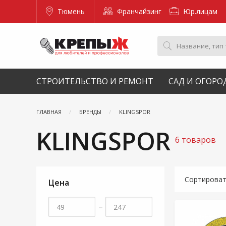
Тюмень
Франчайзинг
Юр.лицам
СТРОИТЕЛЬСТВО И РЕМОНТ
САД И ОГОРО
ГЛАВНАЯ
БРЕНДЫ
KLINGSPOR
KLINGSPOR
6 товаров
Сортирова
Цена
–