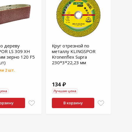
о дереву
Круг отрезной по
OR LS 309 XH
металлу KLINGSPOR
мм зерно 120 F5
Kronenflex Supra
шт)
230*3*22,23 мм
и 2 шт.
134 ₽
цена
Лучшая цена
корзину
В корзину