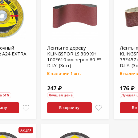
рочный
Ленты по дереву
Ленты п
 А24 EXTRA
KLINGSPOR LS 309 XH
KLINGSP
100*610 мм зерно 60 F5
75*457 
D.I.Y. (3шт)
D.I.Y. (3
В наличии 1 шт.
В наличи
247 ₽
176 ₽
а 51%
Лучшая цена
Лучшая 
зину
В корзину
В 
Акция