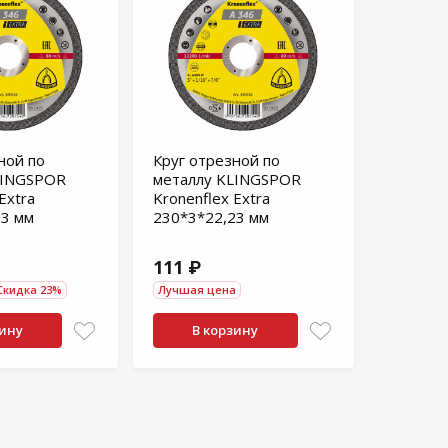
ной по
Круг отрезной по
LINGSPOR
металлу KLINGSPOR
Extra
Kronenflex Extra
23 мм
230*3*22,23 мм
111 ₽
Скидка 23%
Лучшая цена
зину
В корзину