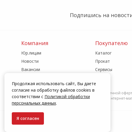
Подпишись на новости
Компания
Покупателю
Юр.лицам
Каталог
Новости
Прокат
Вакансии
Сервисы
Реквизиты
Акции
Продолжая использовать сайт, Вы даете
Адреса магазинов
Статьи
согласие на обработку файлов cookies в
Информация на сайте zakrepi.ru не является публичной офер
соответствии с
Политикой обработки
действуют только при оформлении заказа через интернет-мага
персональных данных
.
Я согласен
© КрепыЖ, 2004 — 2026