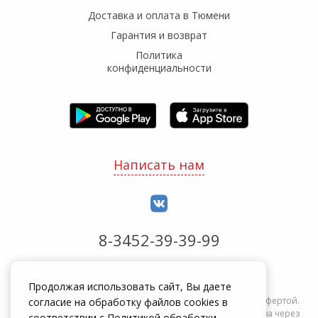
Доставка и оплата в Тюмени
Гарантия и возврат
Политика
конфиденциальности
Написать нам
8-3452-39-39-99
Обработка заказов с 8:00 до 20:00
Продолжая использовать сайт, Вы даете
Информация на сайте zakrepi.ru не является публичной офертой.
согласие на обработку файлов cookies в
Указанные цены действуют только при оформлении заказа через
соответствии с
Политикой обработки