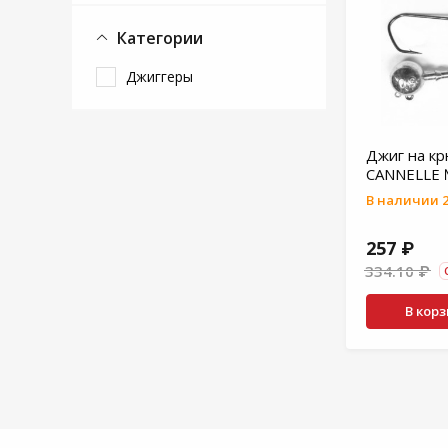
Категории
Джиггеры
Джиг на к
CANNELLE №
В наличии 2
257 ₽
334.10 ₽
В кор