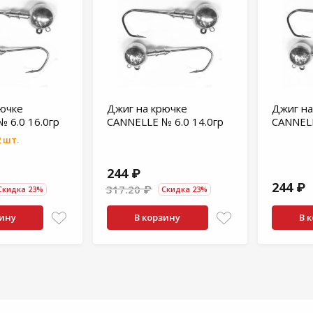
рючке
Джиг на крючке
Джиг на
 6.0 16.0гр
CANNELLE № 6.0 14.0гр
CANNELL
 шт.
244 ₽
244 ₽
317.20 ₽
Скидка 23%
Скидка 23%
зину
В корзину
В 