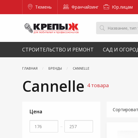
Тюмень
Франчайзинг
Юр.лицам
СТРОИТЕЛЬСТВО И РЕМОНТ
САД И ОГОРО
ГЛАВНАЯ
БРЕНДЫ
CANNELLE
Cannelle
4 товара
Сортирова
Цена
–