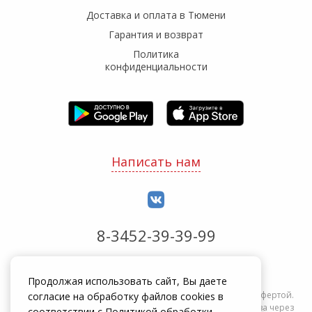
Доставка и оплата в Тюмени
Гарантия и возврат
Политика
конфиденциальности
Написать нам
8-3452-39-39-99
Обработка заказов с 8:00 до 20:00
Продолжая использовать сайт, Вы даете
Информация на сайте zakrepi.ru не является публичной офертой.
согласие на обработку файлов cookies в
Указанные цены действуют только при оформлении заказа через
соответствии с
Политикой обработки