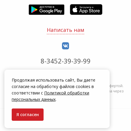
Написать нам
8-3452-39-39-99
Обработка заказов с 8:00 до 20:00
Продолжая использовать сайт, Вы даете
Информация на сайте zakrepi.ru не является публичной офертой.
согласие на обработку файлов cookies в
Указанные цены действуют только при оформлении заказа через
соответствии с
Политикой обработки
интернет-магазин zakrepi.ru.
персональных данных
.
Я согласен
© КрепыЖ, 2004 — 2026