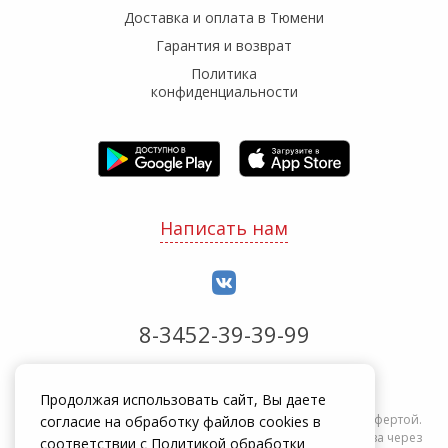
Доставка и оплата в Тюмени
Гарантия и возврат
Политика
конфиденциальности
Написать нам
8-3452-39-39-99
Обработка заказов с 8:00 до 20:00
Продолжая использовать сайт, Вы даете
Информация на сайте zakrepi.ru не является публичной офертой.
согласие на обработку файлов cookies в
Указанные цены действуют только при оформлении заказа через
соответствии с
Политикой обработки